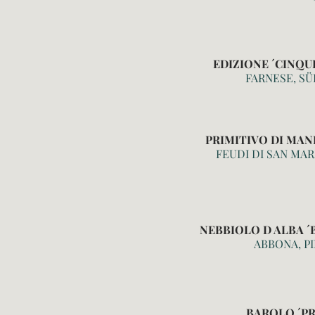
EDIZIONE ´CINQU
FARNESE, SÜ
PRIMITIVO DI MAND
FEUDI DI SAN MA
NEBBIOLO D ALBA ´
ABBONA, P
BAROLO ´PR