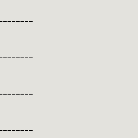
________
________
________
________