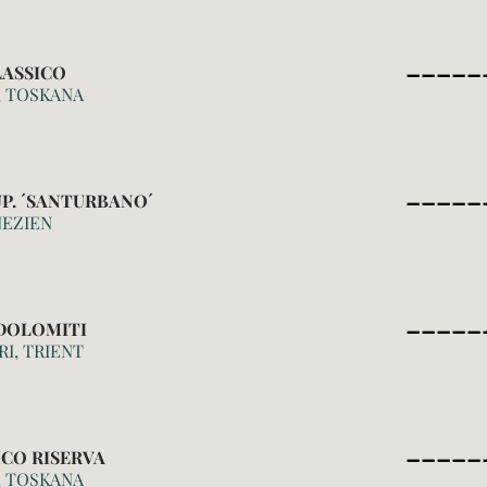
_____
LASSICO
, TOSKANA
_____
UP. ´SANTURBANO´
NEZIEN
_____
DOLOMITI
RI, TRIENT
_____
ICO RISERVA
, TOSKANA