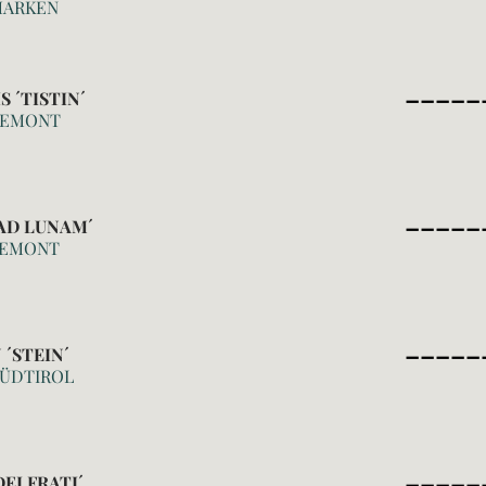
 MARKEN
_____
 ´TISTIN´
IEMONT
_____
´AD LUNAM´
PIEMONT
_____
´STEIN´
SÜDTIROL
_____
EI FRATI´