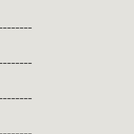
________
________
________
________