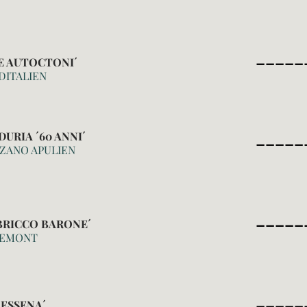
_____
E AUTOCTONI´
DITALIEN
_____
URIA ´60 ANNI´
RZANO APULIEN
_____
BRICCO BARONE´
IEMONT
_____
ESSENA´