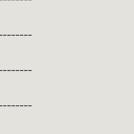
________
________
________