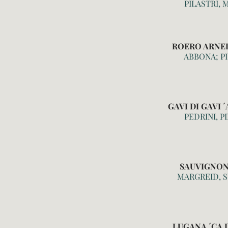
PILASTRI,
ROERO ARNEIS
ABBONA; P
GAVI DI GAVI 
PEDRINI, 
SAUVIGNON 
MARGREID, 
LUGANA ´CA D