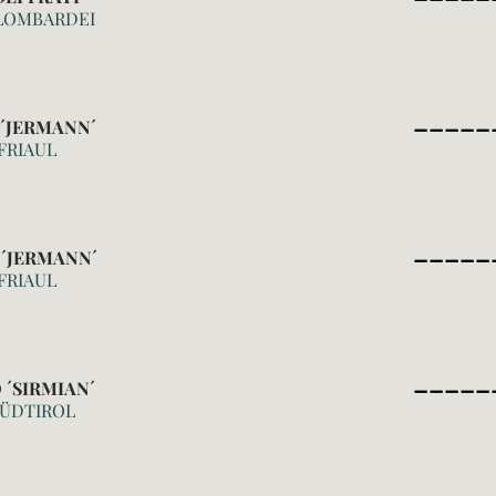
, LOMBARDEI
_____
´JERMANN´
FRIAUL
_____
 ´JERMANN´
FRIAUL
_____
 ´SIRMIAN´
SÜDTIROL