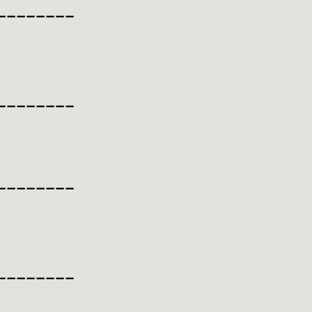
________
________
________
________