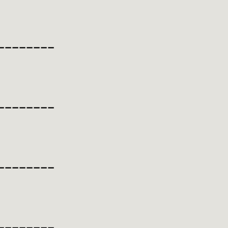
________
________
________
________