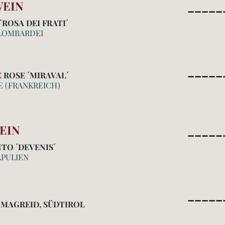
EIN
_____
´ROSA DEI FRATI´
, LOMBARDEI
_____
 ROSE ´MIRAVAL´
E (FRANKREICH)
EIN
_____
TO ´DEVENIS´
APULIEN
_____
´MAGREID, SÜDTIROL