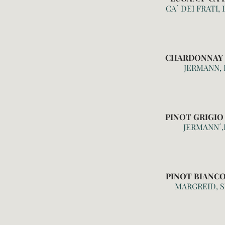
CA´ DEI FRATI
CHARDONNAY 
JERMANN, 
PINOT GRIGIO
JERMANN´,
PINOT BIANCO
MARGREID, 