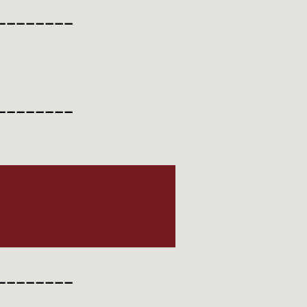
________
________
________