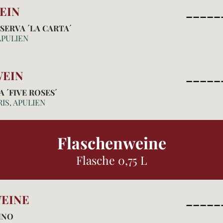
EIN
_____
SERVA ´LA CARTA´
APULIEN
EIN
_____
 ´FIVE ROSES´
IS, APULIEN
Flaschenweine
Flasche 0,75 L
EINE
_____
INO