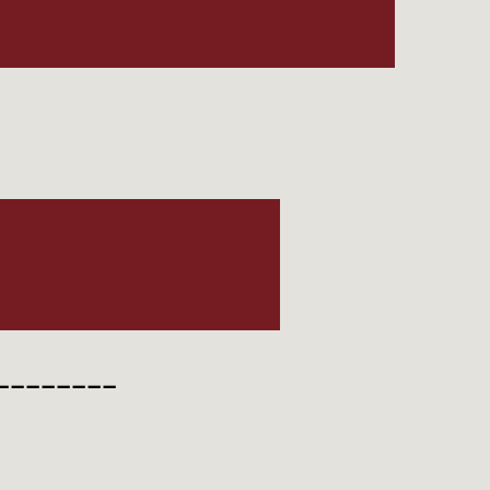
________